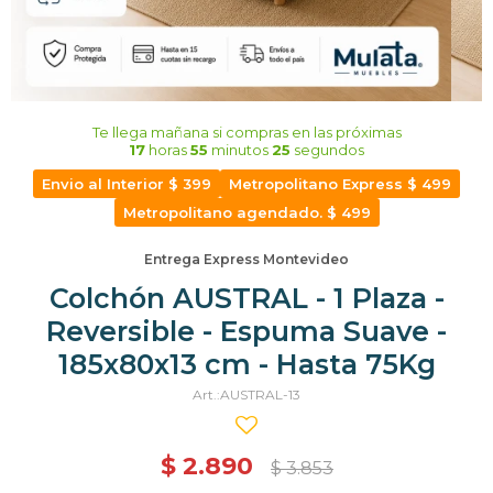
Te llega mañana
si compras en las próximas
17
horas
55
minutos
24
segundos
Envio al Interior $ 399
Metropolitano Express $ 499
Metropolitano agendado. $ 499
Entrega Express Montevideo
Colchón AUSTRAL - 1 Plaza -
Reversible - Espuma Suave -
185x80x13 cm - Hasta 75Kg
AUSTRAL-13
$
2.890
$
3.853