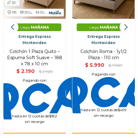
Llega
MAÑANA
Llega
MAÑANA
Entrega Express
Entrega Express
Montevideo
Montevideo
Colchón 1 Plaza Quito –
Colchón Roma - 1y1/2
Espuma Soft Suave – 188
Plaza - 110 cm
x 78 x 10 cm
$
5.990
$
7.987
$
2.190
$
2.920
Pagando con
Pagando con
hasta en 12 cuotas de
$499
sin recargo
hasta en 12 cuotas de
$182
sin recargo