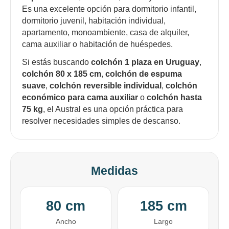
Es una excelente opción para dormitorio infantil,
dormitorio juvenil, habitación individual,
apartamento, monoambiente, casa de alquiler,
cama auxiliar o habitación de huéspedes.
Si estás buscando
colchón 1 plaza en Uruguay
,
colchón 80 x 185 cm
,
colchón de espuma
suave
,
colchón reversible individual
,
colchón
económico para cama auxiliar
o
colchón hasta
75 kg
, el Austral es una opción práctica para
resolver necesidades simples de descanso.
Medidas
¡Sumate a la forma más ágil de
80 cm
185 cm
comprar!
Ancho
Largo
Comprá en 3 cuotas sin recargo o hasta en