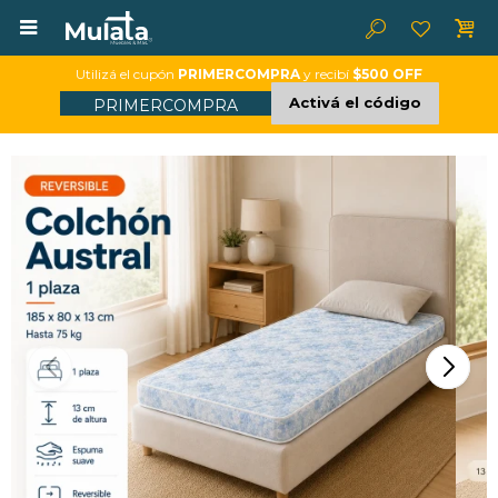

Utilizá el cupón
PRIMERCOMPRA
y recibí
$500 OFF
Activá el código
PRIMERCOMPRA