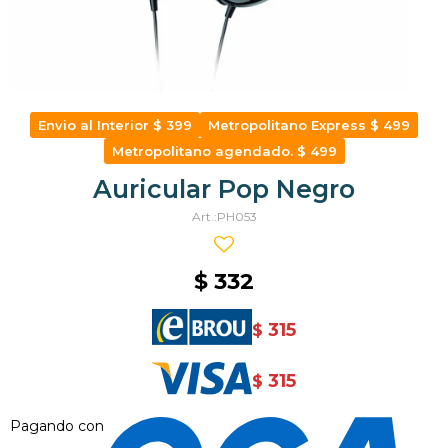
Envio al Interior $ 399
Metropolitano Express $ 499
Metropolitano agendado. $ 499
Auricular Pop Negro
PH053
$
332
315
$
315
$
Pagando con