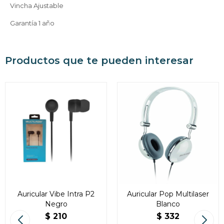
* sujeto a aprobación crediticia. El monto disponible
Vincha Ajustable
puede variar por comercio
Día
Mes
Año
Garantí­a 1 año
Continuar
Productos que te pueden interesar
Auricular Vibe Intra P2
Auricular Pop Multilaser
Negro
Blanco
$
210
$
332