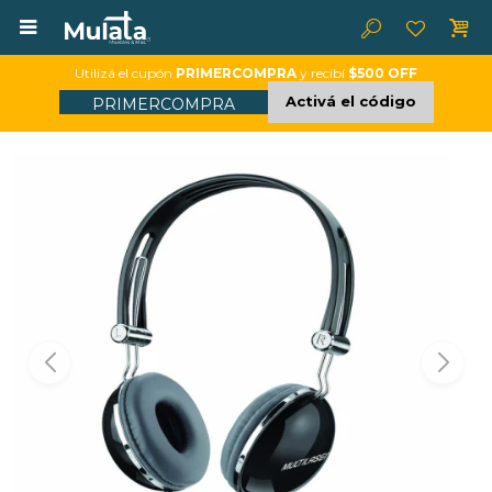

Utilizá el cupón
PRIMERCOMPRA
y recibí
$500 OFF
Activá el código
PRIMERCOMPRA