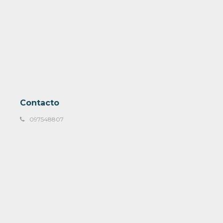
Contacto
097548807
Francisco Rodrigo 2923, Montevideo
ventas@mulata.com.uy
Lunes a Viernes 09:00 a 18:00 y Sábados de 09:00 a 14:00 hs
© Copyright 2026 / Mulata Muebles & Mas