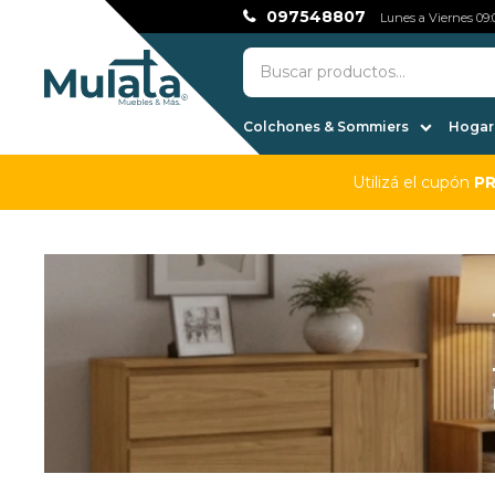
097548807
Lunes a Viernes 09:0
Colchones & Sommiers
Hogar,
Utilizá el cupón
P