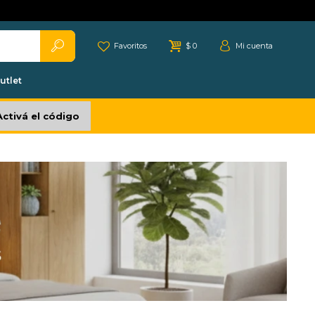
Favoritos
$
0
utlet
Activá el código